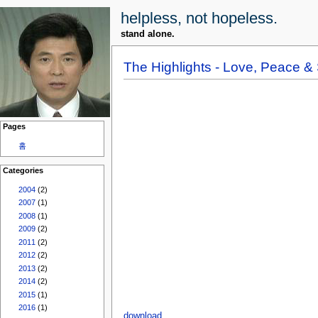
helpless, not hopeless.
stand alone.
The Highlights - Love, Peace & 
Pages
홈
Categories
2004
(2)
2007
(1)
2008
(1)
2009
(2)
2011
(2)
2012
(2)
2013
(2)
2014
(2)
2015
(1)
2016
(1)
download