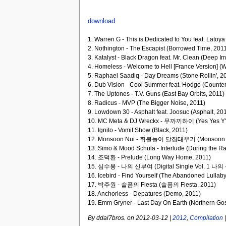
download
1. Warren G - This is Dedicated to You feat. Latoy
2. Nothington - The Escapist
(Borrowed Time, 201
3. Katalyst - Black Dragon feat. Mr. Clean
(Deep Im
4. Homeless - Welcome to Hell [France Version]
(W
5. Raphael Saadiq - Day Dreams
(Stone Rollin', 2
6. Dub Vision - Cool Summer feat. Hodge
(Counter
7. The Uptones - T.V. Guns
(East Bay Orbits, 2011)
8. Radicus - MVP
(The Bigger Noise, 2011)
9. Lowdown 30 - Asphalt feat. Joosuc
(Asphalt, 20
10. MC Meta & DJ Wreckx - 무까끼하이 (Yes Yes Y'
11. Ignito - Vomit Show
(Black, 2011)
12. Monsoon Nui - 쥐불놀이 달집태우기
(Monsoon 
13. Simo & Mood Schula - Interlude (During the 
14. 조덕환 - Prelude
(Long Way Home, 2011)
15. 심수봉 - 나의 신부여
(Digital Single Vol. 1 
16. Icebird - Find Yourself
(The Abandoned Lullaby
17. 박주원 - 슬픔의 Fiesta
(슬픔의 Fiesta, 2011)
18. Anchorless - Depatures
(Demo, 2011)
19. Emm Gryner - Last Day On Earth
(Northern Go
By ddal7bros.
on 2012-03-12
|
2012
,
Compilation