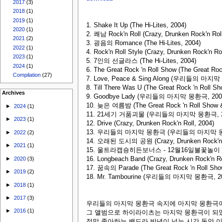
2017
(3)
2018
(1)
2019
(1)
1. Shake It Up (The Hi-Lites, 2004)
2020
(1)
2. 쾌남 Rock'n Roll (Crazy, Drunken Rock'n Roll
2021
(2)
3. 굉음의 Romance (The Hi-Lites, 2004)
2022
(1)
4. Rock'n Roll Style (Crazy, Drunken Rock'n Rol
2023
(1)
5. 7인의 선글라스 (The Hi-Lites, 2004)
2024
(1)
6. The Great Rock 'n Roll Show (The Great Ro
Compilation
(27)
7. Love, Peace & Sing Along (우리들의 마지막
8. Till There Was U (The Great Rock 'n Roll S
Archives
9. Goodbye Lady (우리들의 마지막 몽환극, 200
10. 늦은 여름밤 (The Great Rock 'n Roll Show &
►
2024
(1)
11. 21세기 거품괴물 (우리들의 마지막 몽환극, 2
►
2023
(1)
12. Drive (Crazy, Drunken Rock'n Roll, 2004)
13. 우리들의 마지막 몽환극 (우리들의 마지막 몽환
►
2022
(2)
14. 오래된 도시의 공원 (Crazy, Drunken Rock'n R
►
2021
(1)
15. 울트라캡숑히든보너스 - 12월16일불꽃놀이 
16. Longbeach Band (Crazy, Drunken Rock'n Ro
►
2020
(3)
17. 꿈속의 Parade (The Great Rock 'n Roll Sho
►
2019
(2)
18. Mr. Tambourine (우리들의 마지막 몽환극, 2
►
2018
(1)
►
2017
(3)
우리들의 마지막 몽환극 속지에 마지막 몽환극이 될지,
►
2016
(1)
그 앨범으로 하이라이츠는 마지막 몽환극이 되었더라도
정말 좋아하는 밴드라 반년이 넘는 시간 동안 이