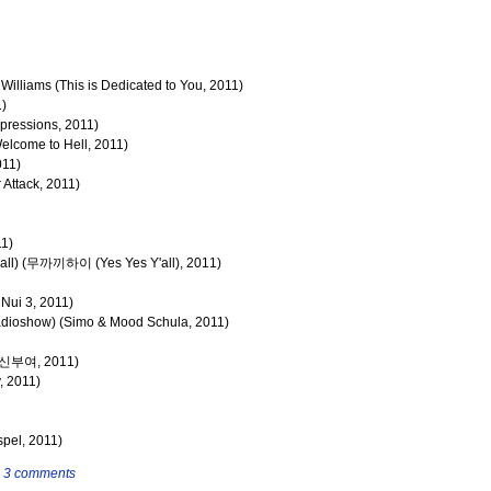
a Williams
(This is Dedicated to You, 2011)
1)
pressions, 2011)
elcome to Hell, 2011)
011)
 Attack, 2011)
11)
all)
(무까끼하이 (Yes Yes Y'all), 2011)
Nui 3, 2011)
Radioshow)
(Simo & Mood Schula, 2011)
나의 신부여, 2011)
, 2011)
spel, 2011)
|
3 comments